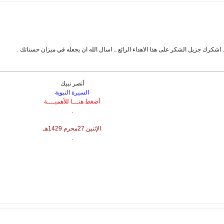
 اشكرك جزيل الشكر على هذا الاهداء الرائع .. اسال الله ان يجعله في ميزان حسناتك .
أنصر نبيك
السيرة النبوية
أضغط هنـــا للأهميــــة
.
الإثنين 27محرم 1429هـ
.