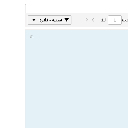
فحة
لـ
1
تصفية - فلترة
#1