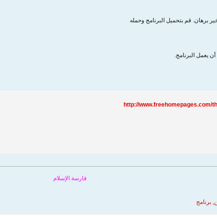
خير برهان. قم بتحميل البرنامج وحمله
ن يعمل البرنامج.
http://www.freehomepages.com/th
فارسة الإسلام
ن
,
برنامج