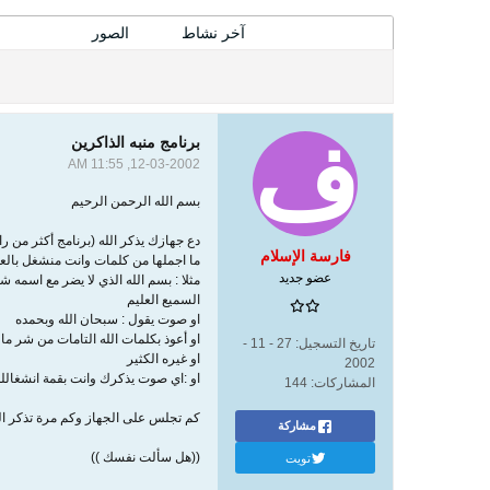
المشاركات
آخر نشاط
الصور
برنامج منبه الذاكرين
12-03-2002, 11:55 AM
بسم الله الرحمن الرحيم
دع جهازك يذكر الله (برنامج أكثر من را
فارسة الإسلام
ما اجملها من كلمات وانت منشغل بال
عضو جديد
مثلا : بسم الله الذي لا يضر مع اسمه 
السميع العليم
او صوت يقول : سبحان الله وبحمده
او أعوذ بكلمات الله التامات من شر ما
تاريخ التسجيل:
27 - 11 -
او غيره الكثير
2002
او :اي صوت يذكرك وانت بقمة انشغاللك ......
المشاركات:
144
كم تجلس على الجهاز وكم مرة تذكر الل
مشاركة
تويت
((هل سألت نفسك ))