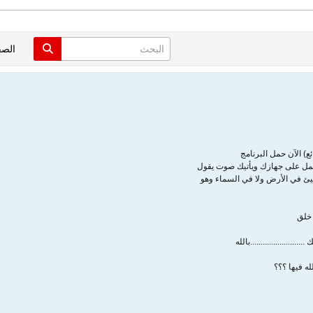
الص
ئع) الآن حمل البرنامج
عمل على جهازك ويأتيك صوت يقول
شيئ في الأرض ولا في السماء وهو
 خلق
....................بالله
ه فيها ؟؟؟