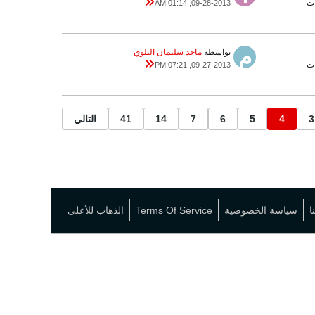
09-28-2013, 01:14 AM
بواسطة
ماجد سليمان البلوي
09-27-2013, 07:21 PM
3
4
5
6
7
14
41
التالي
ا
سياسة الخصوصية
Terms Of Service
الذهاب للأعلى