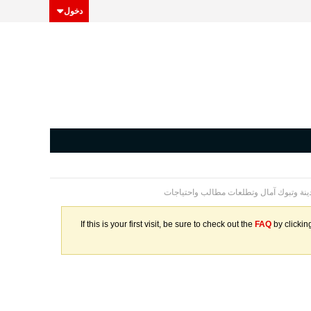
دخول
ينة وتبوك آمال وتطلعات مطالب واحتياجات
If this is your first visit, be sure to check out the
FAQ
by clickin