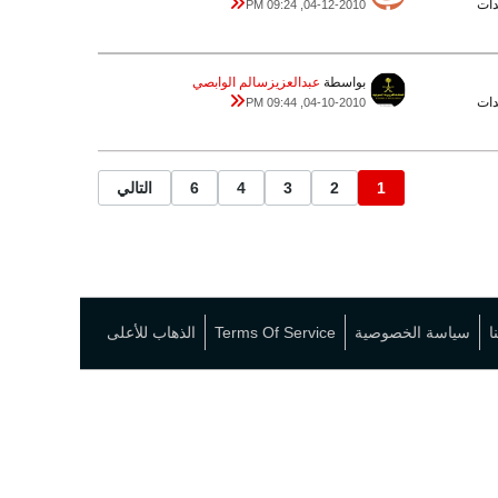
04-12-2010, 09:24 PM
بواسطة
عبدالعزيزسالم الوابصي
04-10-2010, 09:44 PM
1
2
3
4
6
التالي
ا
سياسة الخصوصية
Terms Of Service
الذهاب للأعلى