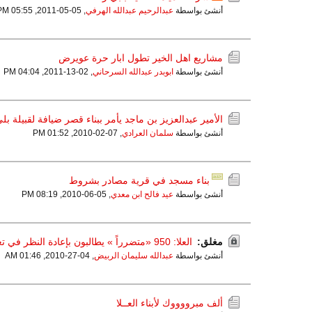
أنشئ بواسطة
عبدالرحيم عبدالله الهرفي
,
05-05-2011, 05:55 PM
مشاريع اهل الخير تطول ابار حرة عويرض
أنشئ بواسطة
ابوبدر عبدالله السرحاني
,
02-13-2011, 04:04 PM
الأمير عبدالعزيز بن ماجد يأمر ببناء قصر ضيافة لقبيلة بلي ب
أنشئ بواسطة
سلمان العرادي
,
07-02-2010, 01:52 PM
بناء مسجد في قرية مصادر بشروط
أنشئ بواسطة
عيد فالح ابن معدي
,
05-06-2010, 08:19 PM
مغلق:
العلا: 950 «متضرراً » يطالبون بإعادة النظر في تعويضات تداعيات 4 كوارث
أنشئ بواسطة
عبدالله سليمان الربيض
,
04-27-2010, 01:46 AM
ألف مبرووووك لأبناء العــلا