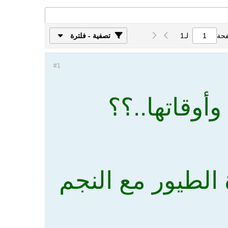
فحة
لـ
1
تصفية - فلترة
#1
أوقاتها..؟؟
الطيور مع النجم