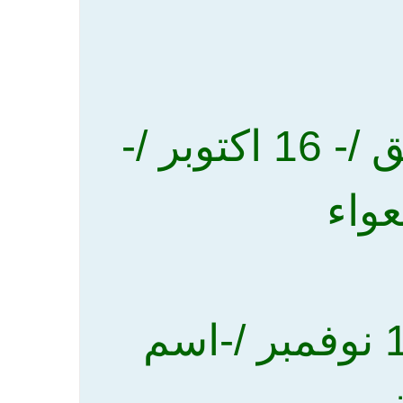
ثالثا = الحبارى -الكروان - السمق /- 16 اكتوبر /-
عواء
رابعا = قطا نجد المقطقط /-11 نوفمبر /-اسم