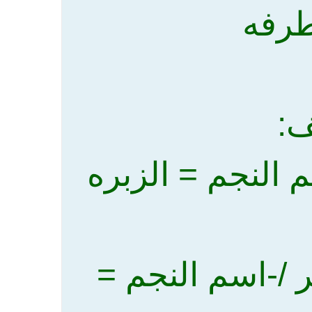
طرفه
ف:
- الغرانيق /- 3 اكتوبر /-اسم النجم =