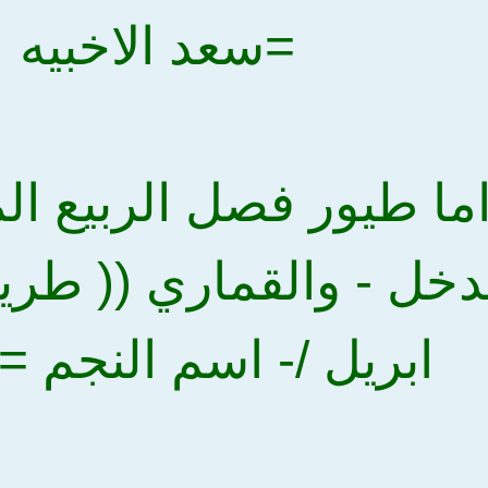
=سعد الاخبيه
ما طيور فصل الربيع الم
ابريل /- اسم النجم =