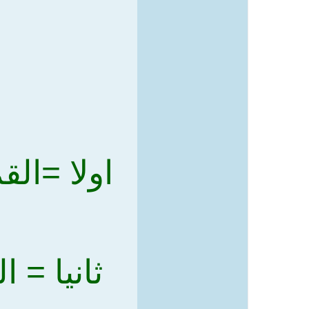
اولا =القماري /- 20 سبتمب