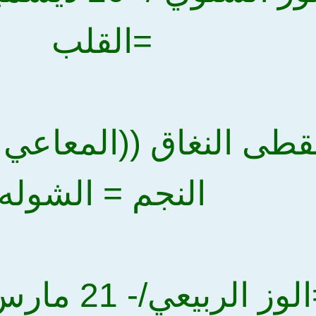
=القلب
النجم = الشوله
رابعا =الوز 