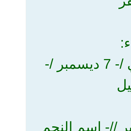
فر
:
اولا= القطى - الكدري - الجوني /- 7 ديسمبر /-
يل
لشتوي /- 20 ديسمبر //- اسم النجم