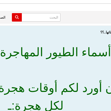
الص
تها..؟؟
سماء الطيور المهاجرة و
 أورد لكم أوقات هجرة 
لكل هجرة:ـ