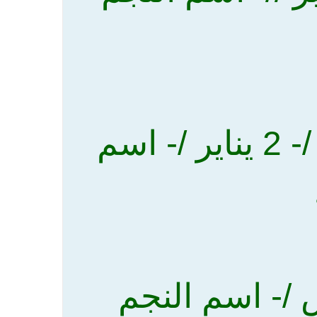
ثالثا = القطى النغاق ((المعاعي /- 2 يناير /- اسم
الربيعي/- 21 مارس /- اسم النجم