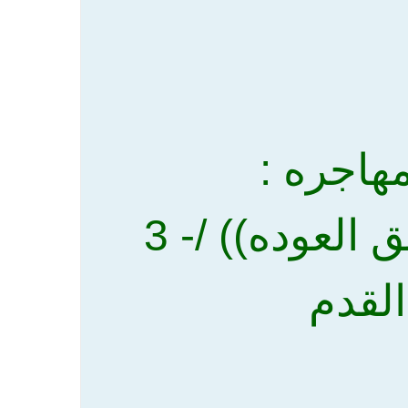
هاجره :
اولا =الدخل - والقماري (( طريق العوده)) /- 3
القدم