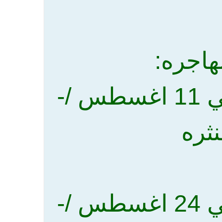
اجره:
اولا = الدخل -الخواضير / - تبدا في 11 اغسطس /-
نثره
ثانيا = الدخل - الصفاري /- تبدا في 24 اغسطس /-