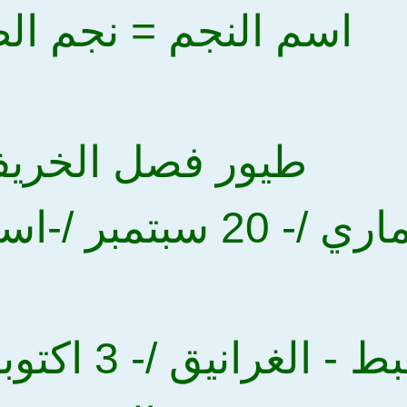
اسم النجم = نجم ال
طيور فصل الخري
ر /-اسم النجم = الزبره
ثانيا = البط 