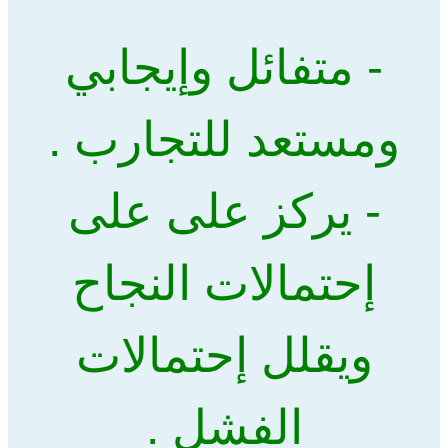
- متفائل وإيجابي
ومستعد للتجارب .
- يركز على على
إحتمالات النجاح
ويقلل إحتمالات
الفشل .