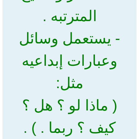
المترتبه .
- يستعمل وسائل
وعبارات إبداعيه
مثل:
( ماذا لو ؟ هل ؟
كيف ؟ ربما . ) .