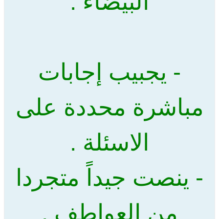
البيضاء :
- يجبيب إجابات
مباشرة محددة على
الاسئلة .
- ينصت جيداً متجردا
من العواطف .