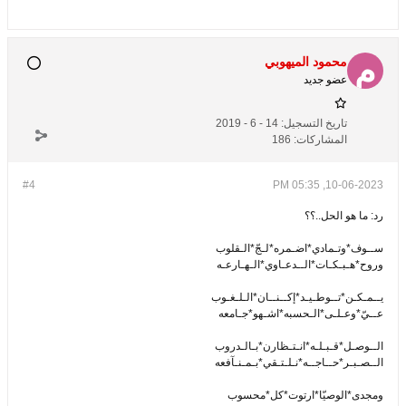
محمود الميهوبي
عضو جديد
تاريخ التسجيل:
14 - 6 - 2019
المشاركات:
186
#4
10-06-2023, 05:35 PM
رد: ما هو الحل..؟؟
ســوف*وتـمادي*اضـمره*لـجّ*الـقلوب
وروح*هـبـكـات*الــدعـاوي*الـهـارعـه
يــمـكـن*تــوطـيـد*إكــنــان*الـلـغـوب
عــيّ*وعـلـى*الـحسبه*اشـهو*جـامعه
الــوصـل*قـبـلـه*انـتـظارن*بـالـدروب
الــصـبـر*حــاجــه*نـلـتـقي*بـمـنـآفعه
ومجدى*الوصيّا*ارتوت*كل*محسوب