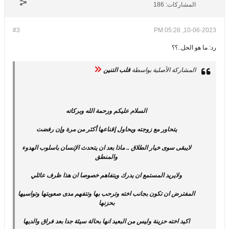
المشاركات:
186
#3
10-06-2023, 05:28 PM
رد: ما هو الحل..؟؟
المشاركة الأصلية بواسطة
قلب التنين
السلام عليكم ورحمة الله وبركاته
يتحاور مع زوجته ويحاول إقناعها أكثر من مرة وإن رفضت
لايبقى سوى خيار الطلاق .. ماذا بعد ان يتحدث الإنسان باسلوب الهدوء
والمنطق
ولايريد المستمع ان يدرك ويتفاهم خصوصا ان هذا ظرف عائلي
المفترض ان تكون بجانب اخته وترحب بها وتتفهم مدى صعوبتها وتواسيها
بحزنها
اكيد اخته حزينة وليس من البعيد انها بحالة سيئة جدا بعد فراق والديها