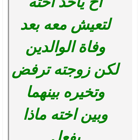
أخ يأخذ اخته
لتعيش معه بعد
وفاة الوالدين
لكن زوجته ترفض
وتخيره بينهما
وبين اخته ماذا
يفعل