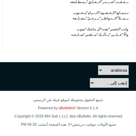
بــعـقـب*صــــدر*اتــعـلـق*بـمـطـامعه
تـتـمـانع*الـحـضـوه*الـــزام*مـحـبوب
يــمــلأ*الــنـواظـر*بــرجـيّ*بـضـايـعه
وانت*اتخسر*نقده*ال ماجتك*صوب
والّا*عــلــى*بــآلــك*مــاهـي*ضـايـعـه
جميع الحقوق محفوظة لموقع قبيلة بلي الرسمي
Powered by
vBulletin®
Version 6.1.4
Copyright © 2026 MH Sub I, LLC dba vBulletin. All rights reserved.
جميع الأوقات بتوقيت جرينتش+3. هذه الصفحة أنشئت 06:30 PM.