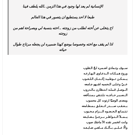
الإنسانية لم يعد لها وجود في هذا الزمن ..الله يلطف فينا
طبعا لا احد يستطيع ان يتصور في هذا العالم
اخ يتخلى عن أخته لطلب من زوجته .. اخته بنسبة لي وبصراحة اهم من
زوجته
اذا لم يقف مع اخته وخصوصا بوضع كهذا ضميره لن يجعله مرتاح طوال
حياته
ســوف وتـمادي اضـمره لـجّ الـقلوب
وروح هـبـكـات الــدعـاوي الـهـارعـه
يــمـكـن تــوطـيـد إكــنــان الـلـغـوب
عــيّ وعـلـى الـحسبه اشـهو جـامعه
الــوصـل قـبـلـه انـتـظارن بـالـدروب
الــصـبـر حــاجــه نـلـتـقي بـمـنـآفعه
ومجدى الوصيّا ارتوت كل محسوب
بــعـقـب صــــدر اتــعـلـق بـمـطـامعه
تـتـمـانع الـحـضـوه الـــزام مـحـبوب
يــمــلأ الــنـواظـر بــرجـيّ بـضـايـعه
وانت اتخسر نقده الآ ماجتك صوب
والّا عــلــى بــآلــك مــاهـي ضـايـعـه