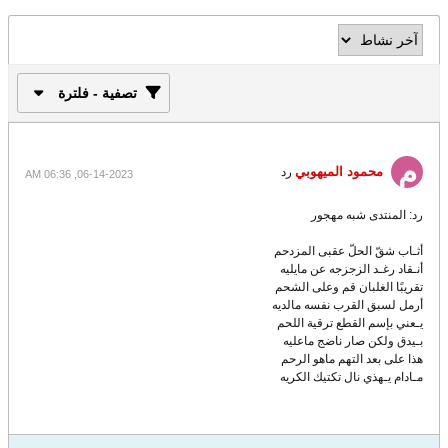
تصفية - فلترة
محمود الميهوبي
رد
06-14-2023, 06:36 AM
رد: المنتدى شبه مهجور
أثـاب شقّ الحلّ عقبى المزدحم
أنـقاد رغـد الزجزجه عن مايليه
تقريبًا الغلبان قم وعلى الشحم
أرمل لسبق القرب نفسه مالديه
يـعني بإسم القطع ترقية اللحم
بـيدق ولكن صار ناضج ماعليه
هذا على بعد التهم ماهو الرحم
مـادام يـهذي نال تكتيك الكريه