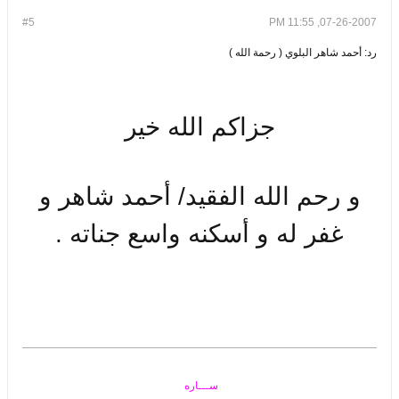
#5
07-26-2007, 11:55 PM
رد: أحمد شاهر البلوي ( رحمة الله )
جزاكم الله خير
و رحم الله الفقيد/ أحمد شاهر و
غفر له و أسكنه واسع جناته .
ســـاره