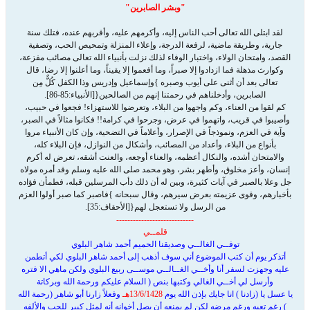
"وبشر الصابرين"
لقد ابتلى الله تعالى أحب الناس إليه، وأكرمهم عليه، وأقربهم عنده، فتلك سنة
جارية، وطريقة ماضية، لرفعة الدرجة، وإعلاء المنزلة وتمحيص الحب، وتصفية
القصد، وامتحان الولاء، واختبار الوفاء لذلك نزلت بأنبياء الله تعالى مصائب مفزعة،
وكوارث مذهلة فما ازدادوا إلا صبراً، وما أفعموا إلا يقيناً، وما أعلنوا إلا رضا، قال
تعالى بعد أن أثنى على أيوب وصبره
}
وإسماعيل وإدريس وذا الكفل كُلٌّ مِن
الصابرين، وأدخلناهم في رحمتنا إنهم من الصالحين
{
[الأنبياء:85-86].
كم لقوا من العناء، وكم واجهوا من البلاء، وتعرضوا للاستهزاء! فجعوا في حبيب،
وأصيبوا في قريب، واتهموا في عرض، وجرحوا في كرامة!! فكانوا مثالاً في الصبر،
وآية في العزم، ونموذجاً في الإصرار، وأعلاماً في التضحية، وإن كان الأنبياء مروا
بأنواع من البلاء، وأعداد من المصائب، وأشكال من النوازل، فإن البلاء كله،
والامتحان أشده، والنكال أعظمه، والعناء أوجعه، والعنت أشقه، تعرض له أكرم
إنسان، وأعز مخلوق، وأطهر بشر، وهو محمد صلى الله عليه وسلم وقد أمره مولاه
جل وعلا بالصبر في آيات كثيرة، وبين له أن ذلك دأب المرسلين قبله، فطمأن فؤاده
بأخبارهم، وقوى عزيمته بعرض سيرهم، وقال سبحانه
}
فاصبر كما صبر أولوا العزم
من الرسل ولا تستعجل لهم
{
[الأحقاف:35].
----------------------------
قلمــي
توفــي الغالــي وصديقنا الحميم أحمد شاهر البلوي
أتذكر يوم أن كتب الموضوع أني سوف أذهب إلى أحمد شاهر البلوي لكي أتطمن
عليه وجهزت لسفر أنا وأخــي الغــالــي موســى ربيع البلوي ولكن ماهي الا فتره
وأرسل لي أخــي الغالي وكتبها بنص ( السلام عليكم ورحمة الله وبركاتة
يا عسل يا (زادنا ) انا جايك بإذن الله يوم
13/6/1428هـ
وفعلاً زارنا أبو شاهر (رحمة الله
) رغم تعبه ورغم مرضه لكن لم يمنعه أن يصل أخوانه أنه لمثل كبير للحب والألفه