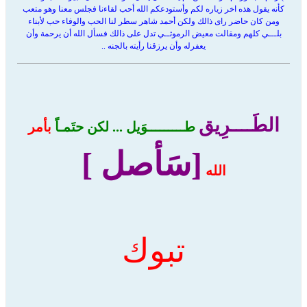
كأنه يقول هذه اخر زياره لكم وأستودعكم الله أحب لقاءنا فجلس معنا وهو متعب
ومن كان حاضر راى ذالك ولكن أحمد شاهر سطر لنا الحب والوفاء حب لأبناء
بلـــي كلهم ومقالت معيض الرموثــي تدل على ذالك فسأل الله أن يرحمة وأن
يعفرله وأن يرزقنا رأيته بالجنه ..
الطَــــرِيق
طـــــــــوَيل ... لكن حتَمـاً
بأمر
[سَأصل ]
الله
تبوك