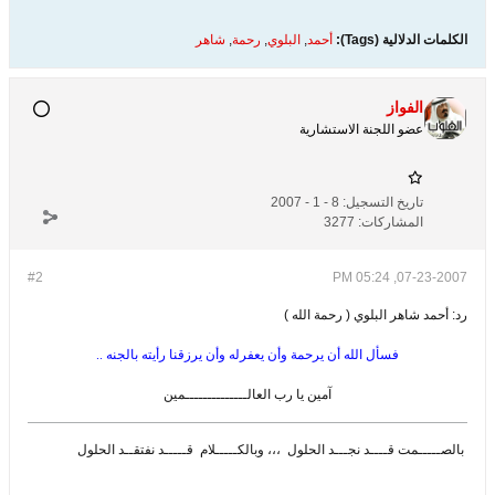
الكلمات الدلالية (Tags):
أحمد
,
البلوي
,
رحمة
,
شاهر
الفواز
عضو اللجنة الاستشارية
تاريخ التسجيل:
8 - 1 - 2007
المشاركات:
3277
#2
07-23-2007, 05:24 PM
رد: أحمد شاهر البلوي ( رحمة الله )
فسأل الله أن يرحمة وأن يعفرله وأن يرزقنا رأيته بالجنه ..
آمين يا رب العالــــــــــــــمين
بالصـــــمت قــــد نجـــد الحلول
،،، وبالكـــــلام
قـــــد نفتقــد الحلول