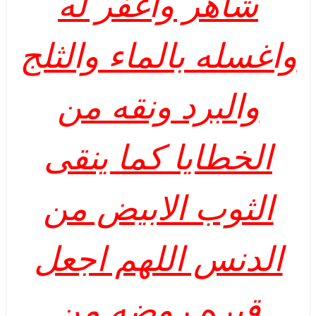
شاهر واغفر له
واغسله بالماء والثلج
والبرد ونقه من
الخطايا كما ينقى
الثوب الابيض من
الدنس اللهم اجعل
قبره روضه من