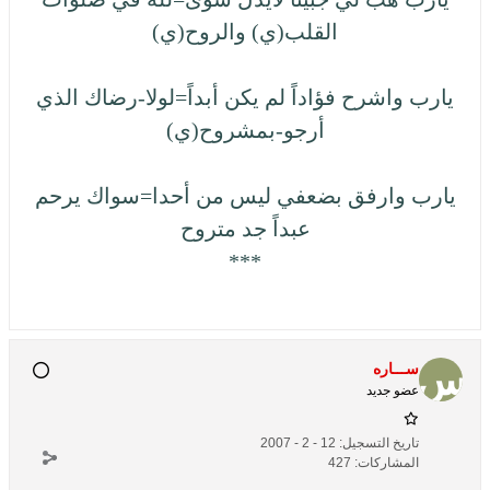
القلب(ي) والروح(ي)
يارب واشرح فؤاداً لم يكن أبداً=لولا-رضاك الذي
أرجو-بمشروح(ي)
يارب وارفق بضعفي ليس من أحدا=سواك يرحم
عبداً جد متروح
***
ســـاره
عضو جديد
تاريخ التسجيل:
12 - 2 - 2007
المشاركات:
427