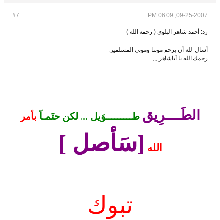
#7
09-25-2007, 06:09 PM
رد: أحمد شاهر البلوي ( رحمة الله )
أسال الله أن يرحم موتنا وموتى المسلمين
رحمك الله يا أباشاهر ,,,
الطَــــرِيق
طـــــــــوَيل ... لكن حتَمـاً
بأمر
[سَأصل ]
الله
تبوك