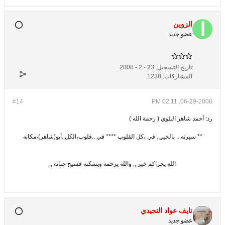
الزوين
عضو جديد
تاريخ التسجيل:
23 - 2 - 2008
المشاركات:
1238
#14
06-29-2008, 02:11 PM
رد: أحمد شاهر البلوي ( رحمة الله )
** سيرته .. بالخير.. في ،كل القلوب **** في ..قلوب،الكل..أبو(شاهر)،مكانه
الله يجزاكم خير ,, والله يرحمه ويسكنه فسيح جناته ,,
نايف عواد النجيدي
عضو جديد