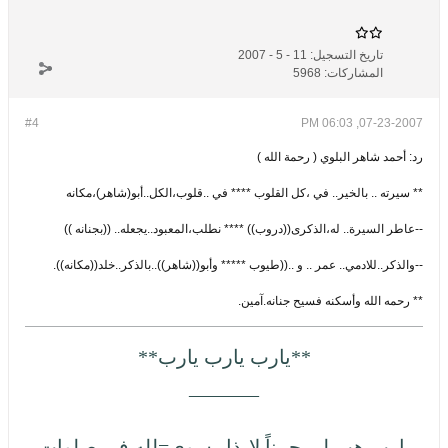
تاريخ التسجيل:
11 - 5 - 2007
المشاركات:
5968
#4
07-23-2007, 06:03 PM
رد: أحمد شاهر البلوي ( رحمة الله )
** سيرته .. بالخير.. في ،كل القلوب **** في ..قلوب،الكل..أبو(شاهر)،مكانه
--عاطر السيرة.. له،الذكرى((دروب)) **** نطلب،المعبود..يجعله.. ((بجنانه ))
--والذكر..للادمي.. عمر .. و ..((طيوب ***** وأبو((شاهر))..بالذكر..خلد((مكانه)).
** رحمه الله وأسكنه فسيح جنانه.آمين.
**يارب يارب يارب**
_______
يارب هب لي جبيناً لايذل سوى=لله في صلوات