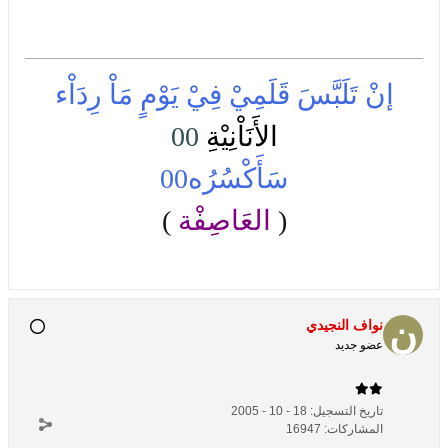
إنْ تَلَبَّسَ قَلَمِيْ فِيْ يَوْمٍ مَاْ رِدَاْء
الأَنَاْنِيْةِ
00
سَأَكْسُرُه00
(
العَاصِفْة
)
نواف النجيدي
عضو جديد
تاريخ التسجيل:
18 - 10 - 2005
المشاركات:
16947