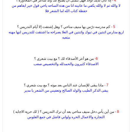
4 -
إذا كان لديك أولاد فهل تتمنى أن يصبح لك ولد شاعر في المحاوره ؟
لا والله ثم لا والله يكفي ما عانيته انا من هذة الساحه ياخي قول خير ابغاهم من
حفظة كتاب الله اما الشعر فلا
5 -
كم مدرسه درّس بها منيف مناحي ؟ وهل إشتقت إلا أيام التدريس ؟
اربع مدارس اثنتين في تبوك واثنتين في العلا بصراحه ما اشتقت للتدريس لنها مهنه
متعبه
6-
من هو أعز الأصدقاء لك ؟ مع بيت شعري ؟
الاصدقاء كثيرون والحمدلله والتخصيص صعب
7 -
ماذا يبقى للإنسان عند الناس بعد موته ؟ مع بيت شعري ؟
يبقى الذكر الطيب والولد الصالح وتعفيني من الشعر يا مدير
8 -
من أين يأتي دخل منيف مناحي بعد أن ترك التدريس ؟ ( لك حرية الاجابه )
التجاره والاعمال الحره ولواني فاشل في جمع الفلوس