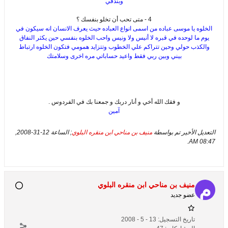
وبندقي
4 - متى تحب أن تخلو بنفسك ؟
الخلوه يا موسى عباده من اسمى انواع العباده حيث يعرف الانسان انه سيكون في
يوم ما لوحده في قبره لا أنيس ولا ونيس واحب الخلوه بنفسي حين يكثر النفاق
والكذب حولي وحين تتراكم علي الخطوب وتتزايد همومي فتكون الخلوه ارتباط
بيني وبين ربي فقط واعيد حساباتي مره اخرى وسلامتك
و فقك الله أخي و أنار دربك و جمعنا بك في الفردوس .
آمين
التعديل الأخير تم بواسطة
منيف بن مناحي ابن منقره البلوي
; الساعة
12-31-2008,
.
08:47 AM
منيف بن مناحي ابن منقره البلوي
عضو جديد
تاريخ التسجيل:
13 - 5 - 2008