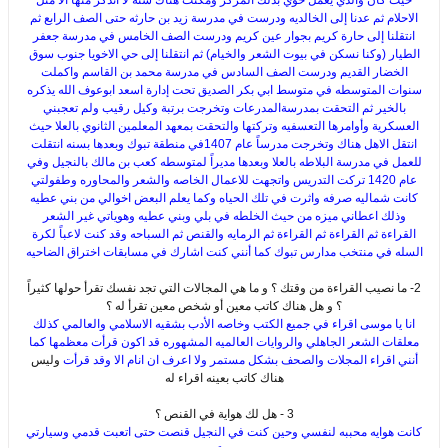
حيث كان والدي يعمل خوي بذلك المركز ومكثت هناك سنه لا اتذكر منها الا مثل
الاحلام ثم عدنا إلى الخالديه ودرست في مدرسة زيد بن حارثه حتى الصف الرابع ثم
انتقلنا إلى حارة كريم بجوار عين كريم ودرست الصف الخامس في مدرسة جعفر
الطيار (وكنا نسكن في بيوت الشعر والخيام) ثم انتقلنا إلى حي الاخويا جنوب سوق
الخضار القديم ودرست الصف السادس في مدرسة محمد بن القاسم واكملت
سنوات المتوسطه في متوسط ابي بكر الصديق تحت إدارة اسعد ابوعوف الله يذكره
بالخير ثم التحقت بمدرسةالمدرعات وتخرجت برتبة وكيل رقيب ولم تعجبني
العسكرية وأوامرها التعسفيه وتركتها والتحقت بمعهد المعلمين الثانوي بالعلا حيث
انتقل الاهل هناك وتخرجت مدرساً عام 1407في منطقة تبوك وبعدها بسنه انتقلت
للعمل في مدرسة البلاطه بالعلا وبعدها مديراً لمتوسطه كعب بن مالك بالنجيل وفي
عام 1420 تركت التدريس واتجهت للاعمال الخاصه والشعر والمحاوره وطفولتي
كانت شماليه صرفه واثرت في تلك الحياه وكما يعلم البعض اخوالي من بني عطيه
وذلك اعطاني ميزه من حيث الخلطه في بلي وبني عطيه وهوياتي غير الشعر
القراءة ثم القراءة ثم القراءة ثم الرمايه والقنص ثم السباحه وقد كنت لاعباً لكرة
السله في منتخب مدارس تبوك كما أنني كنت اشارك في مسابقات اختراق الضاحيه
2- ما نصيب القراءة من وقتك ؟ و ما هي المجالات التي تجد نفسك تقرأ حولها كثيراً
؟ و هل هناك كاتب معين أو شخص معين تقرأ له ؟
انا يا موسى اقراء في جميع الكتب وخاصه الأدب بشقيه الاسلامي والعالمي كذلك
معلقات الشعر الجاهلي والروايات العالميه المشهوره قد اكون قرأت معظمها كما
أنني اقراء المجلات والصحف بشكل مستمر ولا اعرف ان انام الا وقد قرأت
وليس
هناك كاتب بعينه اقراء له
3 - هل لك هواية في القنص ؟
كانت هوايه محببه لنفسي وحين كنت في النجيل قنصت حتى اتعبت قدمي وسيارتي