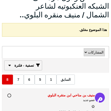
الشبكه العنكبوتيه لشاعر
الشمال / منيف منقره البلوي..
هذا الموضوع مغلق.
تصفية - فلترة
السابق
1
5
6
7
8
منيف بن مناحي ابن منقره البلوي
عضو جديد