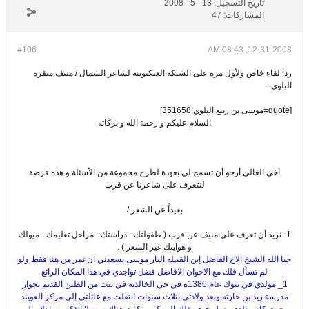
تاريخ التسجيل:
13 - 5 - 2008
المشاركات:
47
#106
12-31-2008, 08:43 AM
رد: لقاء خاص ولأول مره على الشبكه العنكبوتيه لشاعر الشمال / منيف منقره
البلوي..
[quote=موسى بن ربيع البلوي;351658]
السلام عليكم و رحمة الله و بركاته
أخي الغالي أرجو أن تسمح لي بعودة لطرح مجموعة من الأسئلة و هذه فرصة
لنتعرف على شاعرنا عن قرب
بعيداً عن الشعر /
1- نريد أن تعرف على منيف عن قرب ( طفولتك - دراستك - مراحل تعليمك - ميولك
و هوايتك غير الشعر ) .
حيا الله الشيخ الاخ الفاضل إبن القبيله البار موسى يسعدني ان تمر من هنا فقط ولو
لم تسأل فلك مع الاخوان الافاضل فضل تواجدي في هذا المكان الرائع
1_ مولدي في تبوك عام 1386ه في حي الخالديه في بيت من الطين القديم بجوار
مدرسة زيد بن حارثه وبعد ولادتي بثلاث سنوات انتقلت مع عائلتي إلى مركز العويند