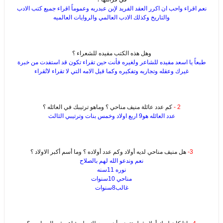
نعم اقراء واحب ان اكرر العقد الفريد لإبن عبدربه وعموماً اقراء جميع كتب الادب
والتاريخ وكذلك الادب العالمي والروايات العالميه
وهل هذه الكتب مفيده للشعراء ؟
طبعاً يا اسعد مفيده للشاعر ولغيره فأنت حين تقراء تكون قد استفدت من خبرة
غيرك وعقله وتجاربه وتفكيره وكما قيل الامه التي لا تقراء لاتُقراء
2 -
كم عدد عائلة منيف مناحي ؟ وماهو ترتيبك في العائله ؟
عدد العائله هو9 اربع اولاد وخمس بنات وترتيبي الثالث
3-
هل منيف مناحي لديه أولاد وكم عدد أولاده ؟ وما أسم أكبر الاولاد ؟
نعم وندعو الله لهم بالصلاح
نوره 11سنه
مناحي 10سنوات
غالب8سنوات