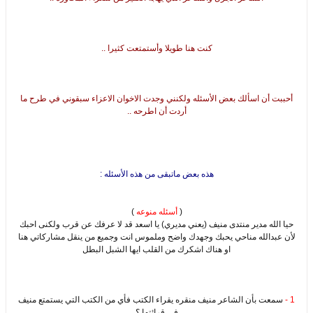
كنت هنا طويلا وأستمتعت كثيرا ..
أحببت أن اسألك بعض الأسئله ولكنني وجدت الاخوان الاعزاء سبقوني في طرح ما
أردت أن اطرحه ..
هذه بعض ماتبقى من هذه الأسئله :
(
أسئله منوعه
)
حيا الله مدير منتدى منيف (يعني مديري) يا اسعد قد لا عرفك عن قرب ولكنى احبك
لأن عبدالله مناحي يحبك وجهدك واضح وملموس انت وجميع من ينقل مشاركاتي هنا
او هناك اشكرك من القلب ايها الشبل البطل
1 -
سمعت بأن الشاعر منيف منقره يقراء الكتب فأي من الكتب التي يستمتع منيف
في قرائتها ؟