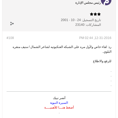
رئيس مجلس الإدارة
تاريخ التسجيل:
24 - 10 - 2001
المشاركات:
23140
#108
12-31-2016, 02:44 PM
رد: لقاء خاص ولأول مره على الشبكه العنكبوتيه لشاعر الشمال / منيف منقره
البلوي..
للرفع والاطلاع
.
.
.
.
أنصر نبيك
السيرة النبوية
أضغط هنـــا للأهميــــة
.