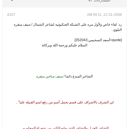
المشاركات:
47
#107
12-31-2008, 09:11 AM
رد: لقاء خاص ولأول مره على الشبكه العنكبوتيه لشاعر الشمال / منيف منقره
البلوي..
[quote=أسعد السحيمي;352043]
السلام عليكم ورحمة الله وبركاتة
الشاعر المبدع دائما /
منيف مناحي منقره
لي الشرف بالاشراف على قسم يحمل أسم من رفع اسم القبيله عليا ً ..
الشاعر الجزل والشاعر الذي يهابه الكثير من شعراء المحاوره ..