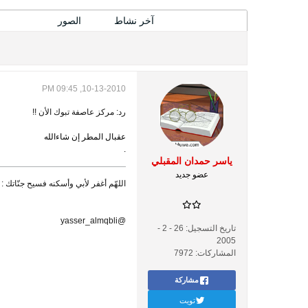
المشاركات
آخر نشاط
الصور
10-13-2010, 09:45 PM
رد: مركز عاصفة تبوك الأن !!
عقبال المطر إن شاءالله
.
ياسر حمدان المقبلي
عضو جديد
اللهّم أغفر لأبي وأسكنه فسيح جنّاتك : 
@yasser_almqbli
تاريخ التسجيل:
26 - 2 -
2005
المشاركات:
7972
مشاركة
تويت