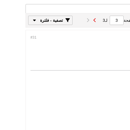
فحة
لـ
3
تصفية - فلترة
#31