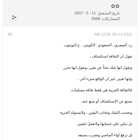
تاريخ التسجيل:
11 - 5 - 2007
المشاركات:
5968
#3
05-13-2011, 12:28 AM
رد: المصري.. السعودي ..الكويتي .. ع اليوتيوب
نقول ان الثقافة استكشاف ،
ونقول انها شك بحثاً عن يقين ،ونقول انها تحرر
وانها تغيير .غير ان الواقع شيء آخر ،
فالثقافة العربية هي فقط ثقافة مسلمات.
تمتنع عن الاستكشاف أو تمنع عنه،
وتجتنب الشك وتجانب اليقين ، ولاتستولد الحرية
بل تبكي على جثمانها،ولاتعمل لتغيير
بل ترفع لواء الماضي وتضرب بسيفه.