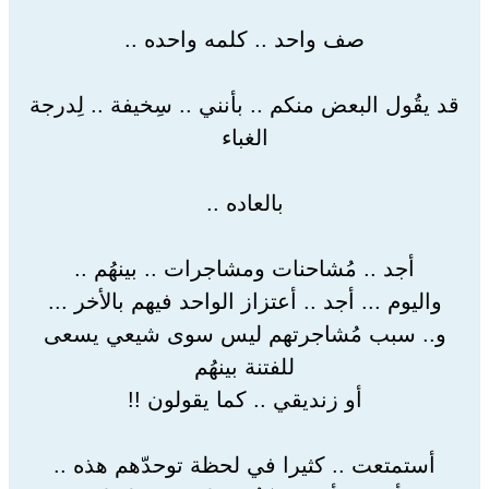
صف واحد .. كلمه واحده ..
قد يقُول البعض منكم .. بأنني .. سِخيفة .. لِدرجة
الغباء
بالعاده ..
أجد .. مُشاحنات ومشاجرات .. بينهُم ..
واليوم ... أجد .. أعتزاز الواحد فيهم بالأخر ...
و.. سبب مُشاجرتهم ليس سوى شيعي يسعى
للفتنة بينهُم
أو زنديقي .. كما يقولون !!
أستمتعت .. كثيرا في لحظة توحدّهم هذه ..