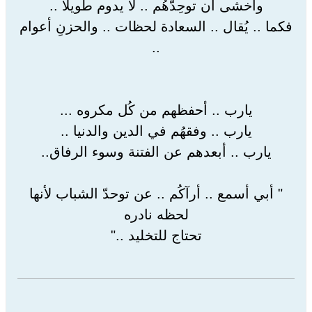
وأخشى أن توحِدّهُم .. لا يدوم طويلا ..
فكما .. يُقال .. السعادة لحظات .. والحزنِ أعوام
..
يارب .. أحفظهم من كُل مكروه ...
يارب .. وفقهُم في الدين والدنيا ..
يارب .. أبعدهم عن الفتنة وسوء الرفاق..
" أبي أسمع .. أرآكُم .. عن توحدّ الشباب لأنها
لحظه نادره
تحتاج للتخليد .."