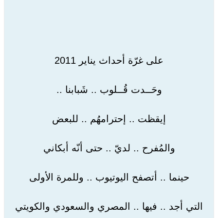
على غرّة أحداث يناير 2011
وحَــدت قُــلوب .. شَبابنا ..
إيقظت .. إحترامهُم .. للبعض
والمُفرح .. لديّ .. حتى أنّه أبكاني
حينما .. أتصفح اليوتيوب .. وللمرة الأولى
التي أجد .. فيها .. المصري والسعودي والكويتي