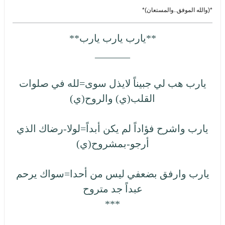
*(والله الموفق..والمستعان)*
**يارب يارب يارب**
_______
يارب هب لي جبيناً لايذل سوى=لله في صلوات
القلب(ي) والروح(ي)
يارب واشرح فؤاداً لم يكن أبداً=لولا-رضاك الذي
أرجو-بمشروح(ي)
يارب وارفق بضعفي ليس من أحدا=سواك يرحم
عبداً جد متروح
***