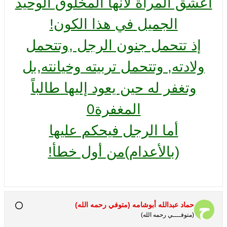
اعشق المرأة لانها المخلوق الوحيد
الجميل في هذا الكون!
إذ تتحمل جنون الرجل ,وتتحمل
ولادته, وتتحمل تربيته وخيانته,بل
وتغفر له حين يعود إليها طالباً
المغفرة0
أما الرجل فيحكم عليها
(بالأعدام)من أول خطأ!
حماد عبدالله أبوشامه (متوفي رحمه الله)
(متوفــــي رحمه الله)