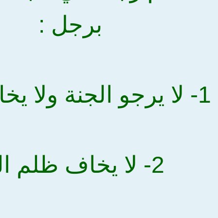
برجل :
1- لا يرجو الجنة ولا يخاف النار
2- لا يخاف ظلم الله