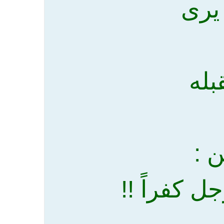
 :
ل كفراً !!