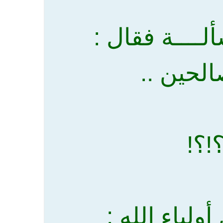
ــــة فقال :
الحين ..
!؟!
ولياء الله :