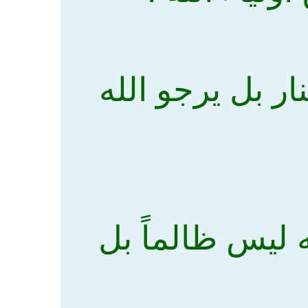
نار بل يرجو الله
له ليس ظالماً بل