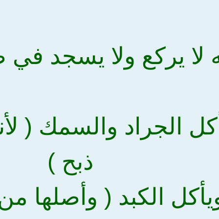
يأكل الجراد والسمك ( لأن
ذبح )
يأكل الكبد ( وأصلها من ا