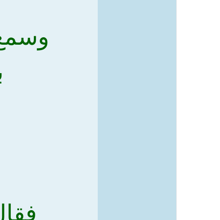
وسمع 
ب
فقال