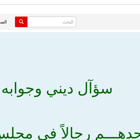
الص
سؤآل ديني وجوابه.
دهـــم رجالاً في مجلس