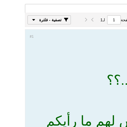
فحة
لـ
1
تصفية - فلترة
#1
.؟؟
 لهم ما رأيكم