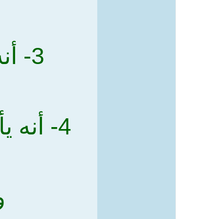
3- أنه لا يركع ولا يسجد في صلاة الميت ..
4- أنه 
و